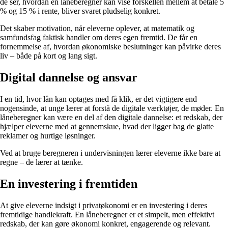
de ser, hvordan en låneberegner kan vise forskellen mellem at betale 5
% og 15 % i rente, bliver svaret pludselig konkret.
Det skaber motivation, når eleverne oplever, at matematik og
samfundsfag faktisk handler om deres egen fremtid. De får en
fornemmelse af, hvordan økonomiske beslutninger kan påvirke deres
liv – både på kort og lang sigt.
Digital dannelse og ansvar
I en tid, hvor lån kan optages med få klik, er det vigtigere end
nogensinde, at unge lærer at forstå de digitale værktøjer, de møder. En
låneberegner kan være en del af den digitale dannelse: et redskab, der
hjælper eleverne med at gennemskue, hvad der ligger bag de glatte
reklamer og hurtige løsninger.
Ved at bruge beregneren i undervisningen lærer eleverne ikke bare at
regne – de lærer at tænke.
En investering i fremtiden
At give eleverne indsigt i privatøkonomi er en investering i deres
fremtidige handlekraft. En låneberegner er et simpelt, men effektivt
redskab, der kan gøre økonomi konkret, engagerende og relevant.