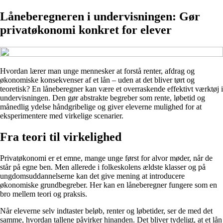
Låneberegneren i undervisningen: Gør
privatøkonomi konkret for elever
Hvordan lærer man unge mennesker at forstå renter, afdrag og
økonomiske konsekvenser af et lån – uden at det bliver tørt og
teoretisk? En låneberegner kan være et overraskende effektivt værktøj i
undervisningen. Den gør abstrakte begreber som rente, løbetid og
månedlig ydelse håndgribelige og giver eleverne mulighed for at
eksperimentere med virkelige scenarier.
Fra teori til virkelighed
Privatøkonomi er et emne, mange unge først for alvor møder, når de
står på egne ben. Men allerede i folkeskolens ældste klasser og på
ungdomsuddannelserne kan det give mening at introducere
økonomiske grundbegreber. Her kan en låneberegner fungere som en
bro mellem teori og praksis.
Når eleverne selv indtaster beløb, renter og løbetider, ser de med det
samme, hvordan tallene påvirker hinanden. Det bliver tydeligt, at et lån