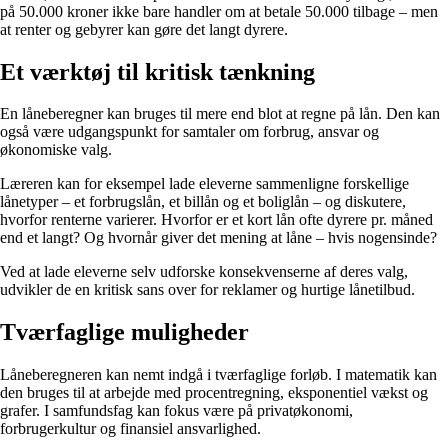
på 50.000 kroner ikke bare handler om at betale 50.000 tilbage – men
at renter og gebyrer kan gøre det langt dyrere.
Et værktøj til kritisk tænkning
En låneberegner kan bruges til mere end blot at regne på lån. Den kan
også være udgangspunkt for samtaler om forbrug, ansvar og
økonomiske valg.
Læreren kan for eksempel lade eleverne sammenligne forskellige
lånetyper – et forbrugslån, et billån og et boliglån – og diskutere,
hvorfor renterne varierer. Hvorfor er et kort lån ofte dyrere pr. måned
end et langt? Og hvornår giver det mening at låne – hvis nogensinde?
Ved at lade eleverne selv udforske konsekvenserne af deres valg,
udvikler de en kritisk sans over for reklamer og hurtige lånetilbud.
Tværfaglige muligheder
Låneberegneren kan nemt indgå i tværfaglige forløb. I matematik kan
den bruges til at arbejde med procentregning, eksponentiel vækst og
grafer. I samfundsfag kan fokus være på privatøkonomi,
forbrugerkultur og finansiel ansvarlighed.