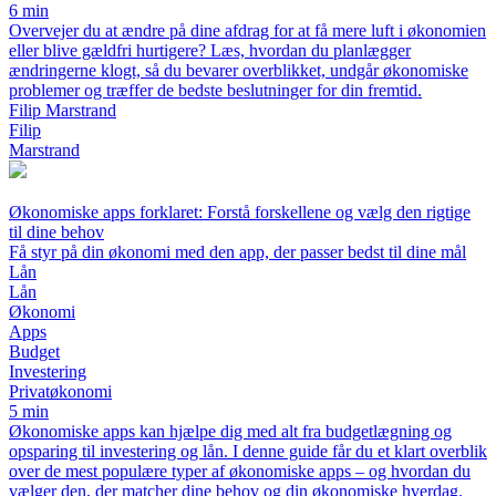
6 min
Overvejer du at ændre på dine afdrag for at få mere luft i økonomien
eller blive gældfri hurtigere? Læs, hvordan du planlægger
ændringerne klogt, så du bevarer overblikket, undgår økonomiske
problemer og træffer de bedste beslutninger for din fremtid.
Filip Marstrand
Filip
Marstrand
Økonomiske apps forklaret: Forstå forskellene og vælg den rigtige
til dine behov
Få styr på din økonomi med den app, der passer bedst til dine mål
Lån
Lån
Økonomi
Apps
Budget
Investering
Privatøkonomi
5 min
Økonomiske apps kan hjælpe dig med alt fra budgetlægning og
opsparing til investering og lån. I denne guide får du et klart overblik
over de mest populære typer af økonomiske apps – og hvordan du
vælger den, der matcher dine behov og din økonomiske hverdag.