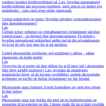
vurderer kunders kreditværdighed på. Læs, hvordan automatiseret
kreditvurdering gør processen hurtigere, mere præcis og skaber nye
muligheder – men også rejser etiske spørgsmål.
Global usikkerhed og renter: Hvordan påvirker verdensøkonomien
dine låneomkostninger?
Lån
Globale kriser, inflation og centralbankernes beslutninger påvirker
renteniveauet – og dermed dine låneomkostninger. Få indsigt i,
hvordan international usikkerhed spiller ind på din privatøkonomi,
og hvad du selv kan gøre for at stå stærkere.
Undgå økonomiske problemer ved ændringer i afdrag – sådan
planlægger du bedst muligt
Lån
Overvejer du at ændre på dine afdrag for at få mere luft i økonomien
eller blive gældfri hurtigere? Læs, hvordan du planlægger
ændringerne klogt, så du bevarer overblikket, undgår økonomiske
problemer og træffer de bedste beslutninger for din fremtid.
Økonomiske apps forklaret: Forstå forskellene og vælg den rigtige
til dine behov
Lån
Økonomiske apps kan hjælpe dig med alt fra budgetlægning og
opsparing til investering og lån. I denne guide får du et klart overblik