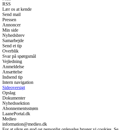
RSS
Lær os at kende
Send mail
Pressen
Annoncer
Min side
Nyhedsbrev
Samarbejde
Send et tip
Overblik
Svar på spørgsmål
Vejledning
Anmeldelse
Ansættelse
Indsend tip
Intern navigation
Sideoversigt
Opslag
Dokumenter
Nyhedssektion
Abonnementsstrøm
LaanePortal.dk
Medieo
information@medieo.dk
For at sikre en god og personlig oplevelse bruger vi cookies. Se