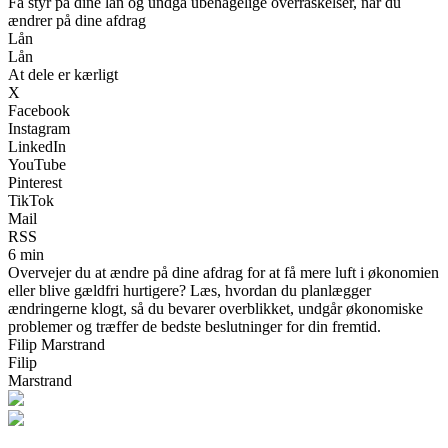
Få styr på dine lån og undgå ubehagelige overraskelser, når du
ændrer på dine afdrag
Lån
Lån
At dele er kærligt
X
Facebook
Instagram
LinkedIn
YouTube
Pinterest
TikTok
Mail
RSS
6 min
Overvejer du at ændre på dine afdrag for at få mere luft i økonomien
eller blive gældfri hurtigere? Læs, hvordan du planlægger
ændringerne klogt, så du bevarer overblikket, undgår økonomiske
problemer og træffer de bedste beslutninger for din fremtid.
Filip Marstrand
Filip
Marstrand