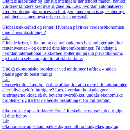
Digitale algoritmer og kunstig intelligens har ændret måden, banker
vurderer kunders kreditværdighed på. Læs, hvordan automatiseret
kreditvurdering gør processen hurtigere, mere præcis og skaber nye
muligheder – men også rejser etiske spørgsmål.
Global usikkerhed og renter: Hvordan påvirker verdensøkonomien
dine låneomkostninger?
Lån
Globale kriser, inflation og centralbankernes beslutninger påvirker
renteniveauet – og dermed dine låneomkostninger. Få indsigt i,
hvordan international usikkerhed spiller ind på din privatøkonomi,
og hvad du selv kan gøre for at stå stærkere.
Undgå økonomiske problemer ved ændringer i afdrag – sådan
planlægger du bedst muligt
Lån
Overvejer du at ændre på dine afdrag for at få mere luft i økonomien
eller blive gældfri hurtigere? Læs, hvordan du planlægger
ændringerne klogt, så du bevarer overblikket, undgår økonomiske
problemer og træffer de bedste beslutninger for din fremtid.
Økonomiske apps forklaret: Forstå forskellene og vælg den rigtige
til dine behov
Lån
Økonomiske apps kan hjælpe dig med alt fra budgetlægning og