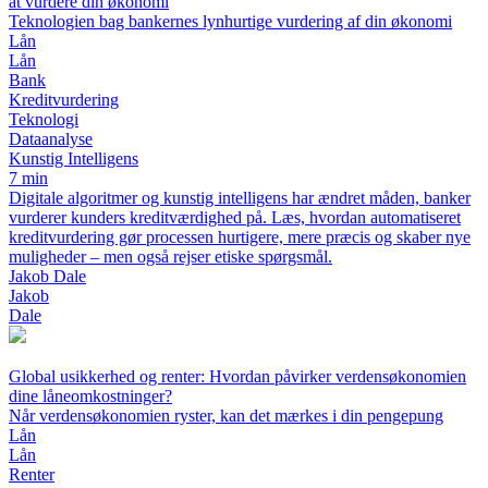
at vurdere din økonomi
Teknologien bag bankernes lynhurtige vurdering af din økonomi
Lån
Lån
Bank
Kreditvurdering
Teknologi
Dataanalyse
Kunstig Intelligens
7 min
Digitale algoritmer og kunstig intelligens har ændret måden, banker
vurderer kunders kreditværdighed på. Læs, hvordan automatiseret
kreditvurdering gør processen hurtigere, mere præcis og skaber nye
muligheder – men også rejser etiske spørgsmål.
Jakob Dale
Jakob
Dale
Global usikkerhed og renter: Hvordan påvirker verdensøkonomien
dine låneomkostninger?
Når verdensøkonomien ryster, kan det mærkes i din pengepung
Lån
Lån
Renter