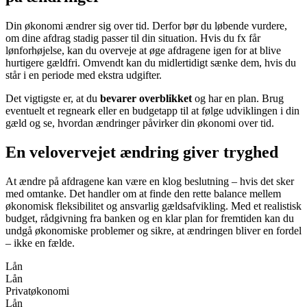
Din økonomi ændrer sig over tid. Derfor bør du løbende vurdere,
om dine afdrag stadig passer til din situation. Hvis du fx får
lønforhøjelse, kan du overveje at øge afdragene igen for at blive
hurtigere gældfri. Omvendt kan du midlertidigt sænke dem, hvis du
står i en periode med ekstra udgifter.
Det vigtigste er, at du
bevarer overblikket
og har en plan. Brug
eventuelt et regneark eller en budgetapp til at følge udviklingen i din
gæld og se, hvordan ændringer påvirker din økonomi over tid.
En velovervejet ændring giver tryghed
At ændre på afdragene kan være en klog beslutning – hvis det sker
med omtanke. Det handler om at finde den rette balance mellem
økonomisk fleksibilitet og ansvarlig gældsafvikling. Med et realistisk
budget, rådgivning fra banken og en klar plan for fremtiden kan du
undgå økonomiske problemer og sikre, at ændringen bliver en fordel
– ikke en fælde.
Lån
Lån
Privatøkonomi
Lån