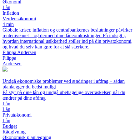
Økonomi
Lån
Inflation
Verdensøkonomi
4 min
Globale kriser, inflation og centralbankernes beslutninger påvirker
renteniveauet – og dermed dine låneomkostninger. Få indsigt i,
hvordan international usikkerhed spiller ind på din privatøkonomi,
og hvad du selv kan gøre for at stå stærkere.
Filippa Andersen
Filippa
Andersen
Undgå økonomiske problemer ved ændringer i afdrag – sådan
planlægger du bedst muligt
Få styr på dine lån og undgå ubehagelige overraskelser, når du
ændrer på dine afdrag
Lån
Lån
Privatøkonomi
Lån
Budget
Rådgivning
Økonomisk planlægning