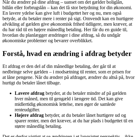
Når du ændrer på dine afdrag – uanset om det gælder boliglån,
billån eller forbrugslån – kan det få stor betydning for din økonomi.
En lavere ydelse kan give luft i budgettet her og nu, men også
betyde, at du betaler mere i renter på sigt. Omvendt kan en hurtigere
afvikling af gælden give økonomisk frihed tidligere, men kræver, at
du har råd til en højere månedlig betaling. Her får du en guide til,
hvordan du planlægger ændringer i dine afdrag, så du undgår
økonomiske problemer og bevarer overblikket.
Forstå, hvad en ændring i afdrag betyder
Et afdrag er den del af din månedlige betaling, der går til at
nedbringe selve gælden – i modsætning til renter, som er prisen for
at låne pengene. Når du ændrer på afdraget, ændrer du altså på, hvor
hurtigt du betaler lånet tilbage.
Lavere afdrag
betyder, at du betaler mindre af på gælden
hver måned, men til gengæld i længere tid. Det kan give
midlertidig økonomisk lettelse, men øger de samlede
renteudgifter.
Højere afdrag
betyder, at du betaler lånet hurtigere ud og
sparer renter, men det kræver, at du har plads i budgettet til en
større månedlig betaling.
Det er derfor vigtigt at se ændringen i et langsigtet perspektiv – ikke