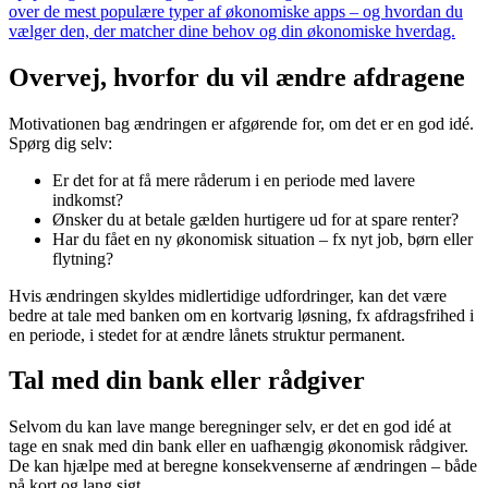
over de mest populære typer af økonomiske apps – og hvordan du
vælger den, der matcher dine behov og din økonomiske hverdag.
Overvej, hvorfor du vil ændre afdragene
Motivationen bag ændringen er afgørende for, om det er en god idé.
Spørg dig selv:
Er det for at få mere råderum i en periode med lavere
indkomst?
Ønsker du at betale gælden hurtigere ud for at spare renter?
Har du fået en ny økonomisk situation – fx nyt job, børn eller
flytning?
Hvis ændringen skyldes midlertidige udfordringer, kan det være
bedre at tale med banken om en kortvarig løsning, fx afdragsfrihed i
en periode, i stedet for at ændre lånets struktur permanent.
Tal med din bank eller rådgiver
Selvom du kan lave mange beregninger selv, er det en god idé at
tage en snak med din bank eller en uafhængig økonomisk rådgiver.
De kan hjælpe med at beregne konsekvenserne af ændringen – både
på kort og lang sigt.