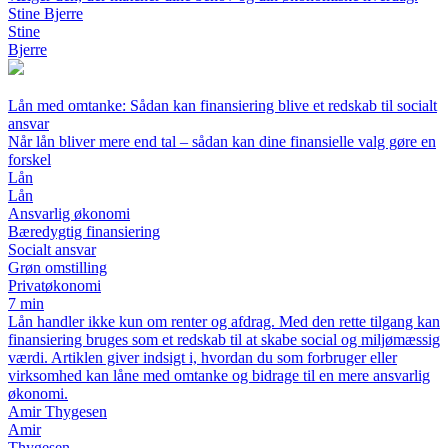
Stine Bjerre
Stine
Bjerre
Lån med omtanke: Sådan kan finansiering blive et redskab til socialt
ansvar
Når lån bliver mere end tal – sådan kan dine finansielle valg gøre en
forskel
Lån
Lån
Ansvarlig økonomi
Bæredygtig finansiering
Socialt ansvar
Grøn omstilling
Privatøkonomi
7 min
Lån handler ikke kun om renter og afdrag. Med den rette tilgang kan
finansiering bruges som et redskab til at skabe social og miljømæssig
værdi. Artiklen giver indsigt i, hvordan du som forbruger eller
virksomhed kan låne med omtanke og bidrage til en mere ansvarlig
økonomi.
Amir Thygesen
Amir
Thygesen