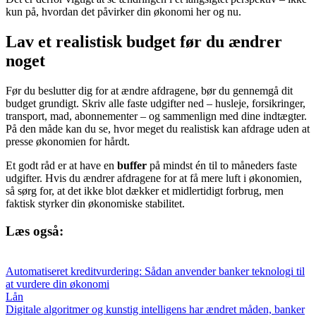
kun på, hvordan det påvirker din økonomi her og nu.
Lav et realistisk budget før du ændrer
noget
Før du beslutter dig for at ændre afdragene, bør du gennemgå dit
budget grundigt. Skriv alle faste udgifter ned – husleje, forsikringer,
transport, mad, abonnementer – og sammenlign med dine indtægter.
På den måde kan du se, hvor meget du realistisk kan afdrage uden at
presse økonomien for hårdt.
Et godt råd er at have en
buffer
på mindst én til to måneders faste
udgifter. Hvis du ændrer afdragene for at få mere luft i økonomien,
så sørg for, at det ikke blot dækker et midlertidigt forbrug, men
faktisk styrker din økonomiske stabilitet.
Læs også:
Automatiseret kreditvurdering: Sådan anvender banker teknologi til
at vurdere din økonomi
Lån
Digitale algoritmer og kunstig intelligens har ændret måden, banker