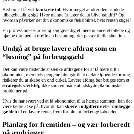
Bed om at få vist
konkrete tal
: Hvor meget ændrer den samlede
tilbagebetaling sig? Hvor mange år tager det at blive gældfri? Og
hvordan påvirker det din økonomiske fleksibilitet, hvis renten stiger?
En professionel vurdering kan give dig et mere nuanceret billede og
hjælpe dig med at træffe en beslutning, der passer til din situation.
Undgå at bruge lavere afdrag som en
“løsning” på forbrugsgæld
Det kan være fristende at sænke afdragene for at få mere luft i
økonomien, men hvis pengene blot går til at dække løbende forbrug,
risikerer du at skabe en ond cirkel. Lavere afdrag bør bruges som et
strategisk værktøj
, ikke som en måde at udskyde økonomiske
problemer på.
Hvis du har svært ved at få økonomien til at hænge sammen, kan det
være bedre at se på, hvor du kan
skære i udgifterne
eller
omlægge
gælden
til en lavere rente, frem for blot at forlænge løbetiden.
Planlæg for fremtiden – og vær forberedt
på ændringer