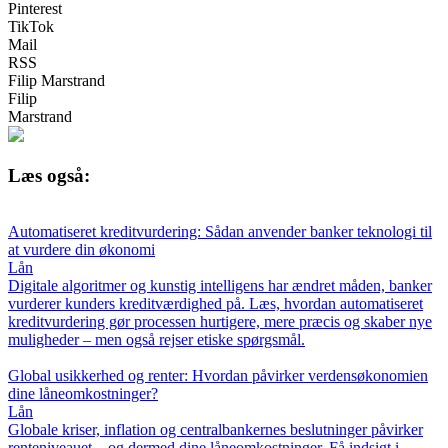
Pinterest
TikTok
Mail
RSS
Filip Marstrand
Filip
Marstrand
Læs også:
Automatiseret kreditvurdering: Sådan anvender banker teknologi til
at vurdere din økonomi
Lån
Digitale algoritmer og kunstig intelligens har ændret måden, banker
vurderer kunders kreditværdighed på. Læs, hvordan automatiseret
kreditvurdering gør processen hurtigere, mere præcis og skaber nye
muligheder – men også rejser etiske spørgsmål.
Global usikkerhed og renter: Hvordan påvirker verdensøkonomien
dine låneomkostninger?
Lån
Globale kriser, inflation og centralbankernes beslutninger påvirker
renteniveauet – og dermed dine låneomkostninger. Få indsigt i,