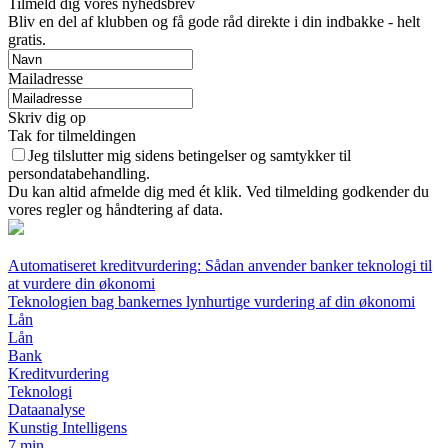
Tilmeld dig vores nyhedsbrev
Bliv en del af klubben og få gode råd direkte i din indbakke - helt
gratis.
Mailadresse
Skriv dig op
Tak for tilmeldingen
Jeg tilslutter mig sidens betingelser og samtykker til
persondatabehandling.
Du kan altid afmelde dig med ét klik. Ved tilmelding godkender du
vores regler og håndtering af data.
Automatiseret kreditvurdering: Sådan anvender banker teknologi til
at vurdere din økonomi
Teknologien bag bankernes lynhurtige vurdering af din økonomi
Lån
Lån
Bank
Kreditvurdering
Teknologi
Dataanalyse
Kunstig Intelligens
7 min