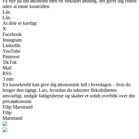
Få styr på din økonomi med en fleksibel løsning, der giver dig frihed
uden at miste kontrollen
Lån
Lån
At dele er kærligt
X
Facebook
Instagram
LinkedIn
YouTube
Pinterest
TikTok
Mail
RSS
3 min
En kassekredit kan give dig økonomisk luft i hverdagen – hvis du
bruger den rigtigt. Læs, hvordan du udnytter fleksibiliteten
ansvarligt, undgår faldgruberne og skaber et solidt overblik over din
privatøkonomi.
Filip Marstrand
Filip
Marstrand