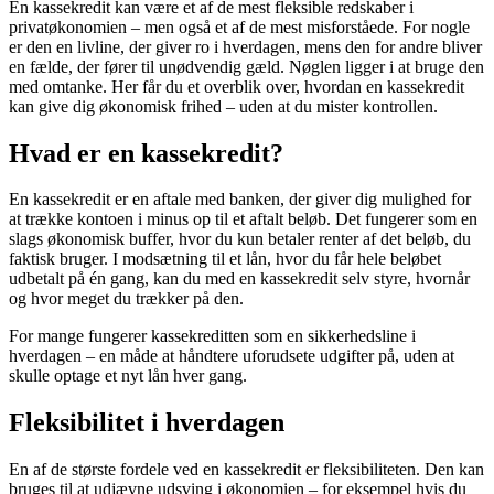
En kassekredit kan være et af de mest fleksible redskaber i
privatøkonomien – men også et af de mest misforståede. For nogle
er den en livline, der giver ro i hverdagen, mens den for andre bliver
en fælde, der fører til unødvendig gæld. Nøglen ligger i at bruge den
med omtanke. Her får du et overblik over, hvordan en kassekredit
kan give dig økonomisk frihed – uden at du mister kontrollen.
Hvad er en kassekredit?
En kassekredit er en aftale med banken, der giver dig mulighed for
at trække kontoen i minus op til et aftalt beløb. Det fungerer som en
slags økonomisk buffer, hvor du kun betaler renter af det beløb, du
faktisk bruger. I modsætning til et lån, hvor du får hele beløbet
udbetalt på én gang, kan du med en kassekredit selv styre, hvornår
og hvor meget du trækker på den.
For mange fungerer kassekreditten som en sikkerhedsline i
hverdagen – en måde at håndtere uforudsete udgifter på, uden at
skulle optage et nyt lån hver gang.
Fleksibilitet i hverdagen
En af de største fordele ved en kassekredit er fleksibiliteten. Den kan
bruges til at udjævne udsving i økonomien – for eksempel hvis du