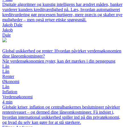
Digitale algoritmer og kunstig intelligens har ændret måden, banker
vurderer kunders kreditværdighed på. Læs, hvordan automatiseret
kreditvurdering gør processen hurtigere, mere præcis og skaber nye
muligheder – men også rejser etiske spørgsmål.
Jakob Dale
Jakob
Dale
Global usikkerhed og renter: Hvordan påvirker verdensøkonomien
dine låneomkostninger?
Når verdensøkonomien ryster, kan det mærkes i din pengepung
Lån
Lån
Renter
Økonomi
Lån
Inflation
Verdensøkonomi
4 min
Globale kriser, inflation og centralbankernes beslutninger påvirker
renteniveauet – og dermed dine låneomkostninger. Få indsigt i,
hvordan international usikkerhed spiller ind på din privatøkonomi,
og hvad du selv kan gøre for at stå stærkere.