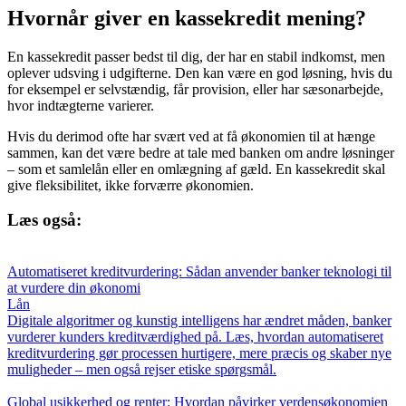
Hvornår giver en kassekredit mening?
En kassekredit passer bedst til dig, der har en stabil indkomst, men
oplever udsving i udgifterne. Den kan være en god løsning, hvis du
for eksempel er selvstændig, får provision, eller har sæsonarbejde,
hvor indtægterne varierer.
Hvis du derimod ofte har svært ved at få økonomien til at hænge
sammen, kan det være bedre at tale med banken om andre løsninger
– som et samlelån eller en omlægning af gæld. En kassekredit skal
give fleksibilitet, ikke forværre økonomien.
Læs også:
Automatiseret kreditvurdering: Sådan anvender banker teknologi til
at vurdere din økonomi
Lån
Digitale algoritmer og kunstig intelligens har ændret måden, banker
vurderer kunders kreditværdighed på. Læs, hvordan automatiseret
kreditvurdering gør processen hurtigere, mere præcis og skaber nye
muligheder – men også rejser etiske spørgsmål.
Global usikkerhed og renter: Hvordan påvirker verdensøkonomien