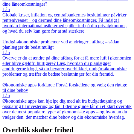
dine låneomkostninger?
Lån
Globale kriser, inflation og centralbankernes beslutninger påvirker
renteniveauet – og dermed dine låneomkostninger. Få indsigt i,
hvordan international usikkerhed spiller ind på din privatøkonomi,
og hvad du selv kan gøre for at stå stærkere.
Undgå økonomiske problemer ved ændringer i afdrag – sådan
planlægger du bedst muligt
Lån
Overvejer du at ændre på dine afdrag for at få mere luft i økonomien
eller blive gældfri hurtigere? Læs, hvordan du planlægger
ændringerne klogt, så du bevarer overblikket, undgår økonomiske
problemer og træffer de bedste beslutninger for din fremtid.
Økonomiske apps forklaret: Forstå forskellene og vælg den rigtige
til dine behov
Lån
Økonomiske apps kan hjælpe dig med alt fra budgetlægning og
opsparing til investering og lån. I denne guide får du et klart overblik
over de mest populære typer af økonomiske apps – og hvordan du
vælger den, der matcher dine behov og din økonomiske hverdag.
Overblik skaber frihed