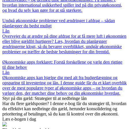
hvordan international usikkerhed spiller ind på din privatøkonomi,
og hvad du selv kan gøre for at stå stærkere.
Undgå økonomiske problemer ved ændringer i afdrag – sådan
planlægger du bedst muligt
Lån
Overvejer du at ændre på dine afdrag for at få mere luft i økonomien
eller blive gældfri hurtigere? Læs, hvordan du planlægger
ændringerne klogt, så du bevarer overblikket, undgår økonomiske
problemer og træffer de bedste beslutninger for din fremtid.
Økonomiske apps forklaret: Forstå forskellene og vælg den rigtige
til dine behov
Lån
Økonomiske apps kan hjælpe dig med alt fra budgetlægning og
opsparing til investering og lån. I denne guide får du et klart overblik
over de mest populære typer af økonomiske apps – og hvordan du
vælger den, der matcher dine behov og din økonomiske hverdag.
Styr på din gæld: Strategier til at nedbringe lån
Har du flere gældsposter? I denne e-bog får du strategier til, hvordan
du effektivt kan nedbringe din gæld, herunder konsolidering og
prioritering af betalinger, så du kan få kontrol over din økonomi.
Læs e-bogen i dag