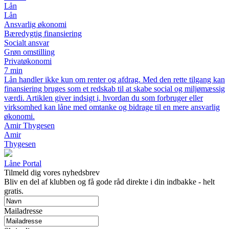
Lån
Lån
Ansvarlig økonomi
Bæredygtig finansiering
Socialt ansvar
Grøn omstilling
Privatøkonomi
7 min
Lån handler ikke kun om renter og afdrag. Med den rette tilgang kan
finansiering bruges som et redskab til at skabe social og miljømæssig
værdi. Artiklen giver indsigt i, hvordan du som forbruger eller
virksomhed kan låne med omtanke og bidrage til en mere ansvarlig
økonomi.
Amir Thygesen
Amir
Thygesen
Låne Portal
Tilmeld dig vores nyhedsbrev
Bliv en del af klubben og få gode råd direkte i din indbakke - helt
gratis.
Mailadresse