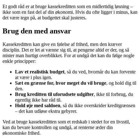
Et godt råd er at bruge kassekreditten som en midlertidig løsning –
ikke som en fast del af din økonomi. Hvis du ofte ligger i minus, kan
det være tegn på, at budgettet skal justeres.
Brug den med ansvar
Kassekreditten kan give en følelse af frihed, men den kræver
disciplin. Det er let at vænne sig til, at pengene altid er der, og så
mister man hurtigt overblikket. For at undgå det kan du følge nogle
enkle principper:
Lav et realistisk budget
, så du ved, hvornår du kan forvente
at være i plus igen.
Sæt en grænse for, hvor meget du vil bruge
, og hold dig til
den.
Brug kreditten til uforudsete udgifter
, ikke til forbrug, du
egentlig ikke har råd til.
Hold øje med saldoen
, så du ikke overskrider kreditgrænsen
– det kan udløse ekstra gebyrer.
Ved at bruge kassekreditten som et redskab i stedet for en livsstil,
kan du bevare kontrollen og undgå, at renterne æder din
økonomiske frihed.