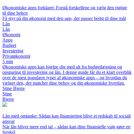
Økonomiske apps forklaret: Forstå forskellene og vælg den rigtige
til dine behov
Få styr på din økonomi med den app, der passer bedst til dine mål
Lån
Lån
Økonomi
Apps
Budget
Investering
Privatøkonomi
5 min
Økonomiske apps kan hjælpe dig med alt fra budgetlægning og
opsparing til investering og lån. I denne guide får du et klart overblik
over de mest populære typer af økonomiske apps – og hvordan du
vælger den, der matcher dine behov og din økonomiske hverdag.
Stine Bjerre
Stine
Bjerre
Lån med omtanke: Sådan kan finansiering blive et redskab til socialt
ansvar
Når lån bliver mere end tal – sådan kan dine finansielle valg gøre en
forskel