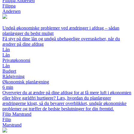
Filippa Andersen
Filippa
Andersen
Undgå økonomiske problemer ved ændringer i afdrag – sådan
planlægger du bedst muligt
Få styr på dine lån og undgå ubehagelige overraskelser, når du
ændrer på dine afdrag
Lån
Lån
Privatøkonomi
Lån
Budget
Rådgivning
Økonomisk planlægning
6 min
Overvejer du at ændre på dine afdrag for at få mere luft i økonomien
eller blive gældfri hurtigere? Læs, hvordan du planlægger
ændringerne klogt, så du bevarer overblikket, undgår økonomiske
problemer og træffer de bedste beslutninger for din fremtid.
Filip Marstrand
Filip
Marstrand