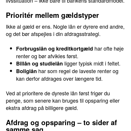
livssituation – ikke bare til bankens standardmodel.
Prioritér mellem gældstyper
Ikke al gæld er ens. Nogle lån er dyrere end andre,
og det bør afspejles i din afdragsstrategi.
har ofte høje
Forbrugslån og kreditkortgæld
renter og bør afvikles først.
ligger typisk midt i feltet.
Billån og studielån
har som regel de laveste renter og
Boliglån
kan derfor afdrages over længere tid.
Ved at prioritere de dyreste lån først frigør du
penge, som senere kan bruges til opsparing eller
ekstra afdrag på billigere gæld.
Afdrag og opsparing – to sider af
samme sag